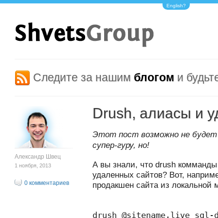
English?
Следите за нашим
блогом
и будьт
Drush, алиасы и 
Этот пост возможно не будет
супер-гуру, но!
Александр Швец
А вы знали, что drush комманд
1 ноября, 2013
удаленных сайтов? Вот, наприме
0 комментариев
продакшен сайта из локальной
drush @sitename.live sql-