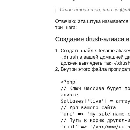
Стоп-стоп-стоп, что за
@si
Отвечаю: эта штука называется 
три шага:
Создание drush-алиаса в
Создать файл sitename.aliase
.drush
в вашей домашней дир
должен выглядеть так ~/.drush/
Внутри этого файла прописа
<?php
// Ключ массива будет п
алиасе
$aliases['live'] = arra
// Урл вашего сайта
'uri' => 'my-site-name.
// Путь к корню друпал-
'root' => '/var/www/dom