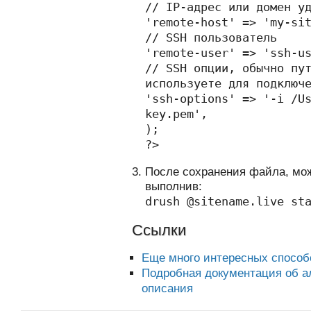
// IP-адрес или домен у
'remote-host' => 'my-si
// SSH пользователь
'remote-user' => 'ssh-u
// SSH опции, обычно пу
используете для подключ
'ssh-options' => '-i /U
key.pem',
);
?>
После сохранения файла, мож
выполнив:
drush @sitename.live st
Ссылки
Еще много интересных способ
Подробная документация об а
описания