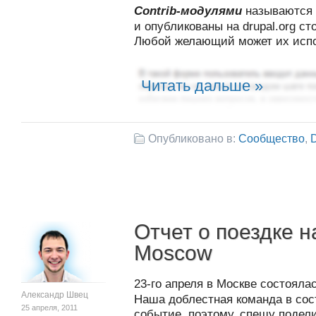
Contrib-модулями
называются 
и опубликованы на drupal.org с
Любой желающий может их испо
Читать дальше »
Опубликовано в:
Сообщество
,
D
Отчет о поездке н
Moscow
23-го апреля в Москве состоял
Александр Швец
Наша доблестная команда в сос
25 апреля, 2011
событие, поэтому, спешу подел