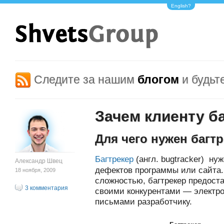
English?
Следите за нашим
блогом
и будьт
Зачем клиенту б
Для чего нужен багт
Багтрекер
(англ. bugtracker) нуж
Александр Швец
дефектов программы или сайта.
18 ноября, 2009
сложностью, багтрекер предост
3 комментария
своими конкурентами — электр
письмами разработчику.