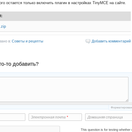
ого остается только включить плагин в настройках TinyMCE на сайте.
t:
.zip
вано в:
Советы и рецепты
Добавить комментарий
то-то добавить?
Форматирова
Электронная почта
*
Домашняя страница
This question is for testing whether 