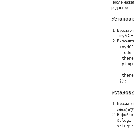
После нажат
редактор.
Установк
Бросьте 
TinyMCE
Включите
tinyMCE
  mode 
  theme
  plugi
  theme
 });
Установк
Бросьте 
sites/[al
В файле s
$plugin
$plugin