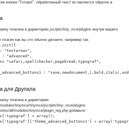
ия кнопки "Готово!", обработанный текст вставляется обратно в
а
папку плагина в директорию
jscripts/tiny_mce/plugins
внутри вашего
.
 плагин как вы это обычно делаете, например так:
.init({

: "textareas",

 : "advanced", 

ns "safari,spellchecker,pagebreak,typograf",

_advanced_buttons1 : "save,newdocument,|,bold,italic,und
а для Друпала
папку плагина в директорию
l]/modules/tinymce/tinymce/jscripts/tiny_mce/plugins
ites/all/modules/tinymce/plugin_reg.php добавьте:
s['typograf'] = array();

s['typograf']['theme_advanced_buttons1'] = array('typogr