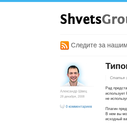
Следите за наши
Типо
Статья э
Рад предста
Александр Швец
использует 
28 декабря, 2008
не использу
0 комментариев
Плагин пред
В нем вы мо
исходный ва