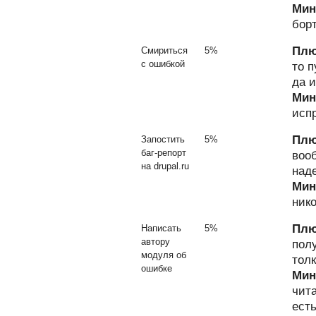
Мин
бор
Плю
Смириться
5%
с ошибкой
то п
да и
Мин
исп
Плю
Запостить
5%
баг-репорт
вооб
на drupal.ru
над
Мин
нико
Плю
Написать
5%
автору
пол
модуля об
толк
ошибке
Мин
чит
есть