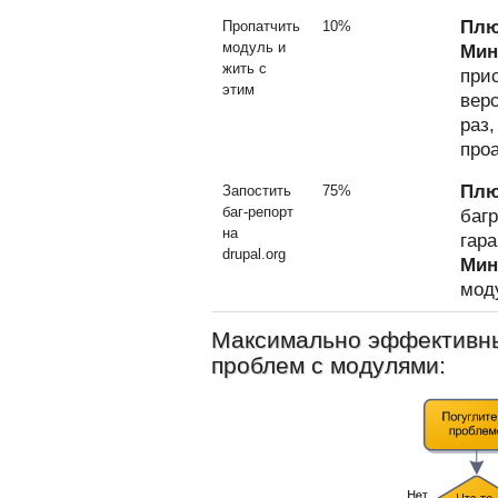
Плю
Пропатчить
10%
модуль и
Мин
жить с
при
этим
вер
раз,
про
Плю
Запостить
75%
баг-репорт
багр
на
гар
drupal.org
Мин
мод
Максимально эффективн
проблем с модулями: