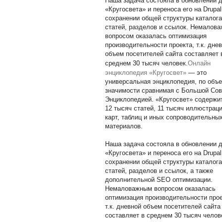
Наша задача состояла в обновлении 
«Кругосвета» и переноса его на Drupal
сохранении общей структуры каталога
статей, разделов и ссылок. Немалов
вопросом оказалась оптимизация
производительности проекта, т.к. дне
объем посетителей сайта составляет 
среднем 30 тысяч человек.
Онлайн
энциклопедия «Кругосвет»
— это
универсальная энциклопедия, по объ
значимости сравнимая с Большой Сов
Энциклопедией. «Кругосвет» содержи
12 тысяч статей, 11 тысяч иллюстраци
карт, таблиц и иных сопроводительны
материалов.
Наша задача состояла в обновлении 
«Кругосвета» и переноса его на Drupal
сохранении общей структуры каталога
статей, разделов и ссылок, а также
дополнительной SEO оптимизации.
Немаловажным вопросом оказалась
оптимизация производительности прое
т.к. дневной объем посетителей сайта
составляет в среднем 30 тысяч челов