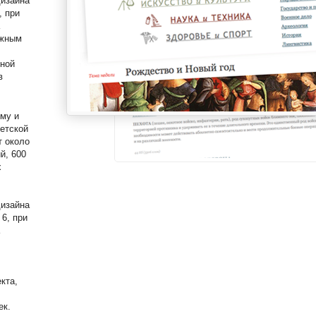
дизайна
, при
ажным
вной
в
ему и
етской
т около
й, 600
х
дизайна
 6, при
кта,
ек.