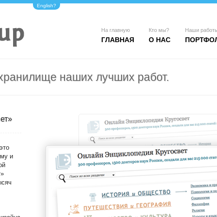
English?
На главную
Кто мы?
Наши работ
ГЛАВНАЯ
О НАС
ПОРТФО
ранилище наших лучших работ.
ет»
это
ему и
ой
т»
ысяч